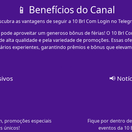
📱 Benefícios do Canal
cubra as vantagens de seguir a 10 Brl Com Login no Teleg
ê pode aproveitar um generoso bônus de férias! O 10 Brl Co
de alta qualidade e pela variedade de promoções. Essas of
rios experientes, garantindo prêmios e bônus que elevam 
sivos
📢 Notí
m, promoções especiais
Fique por dentro d
s únicos!
eventos da 10 