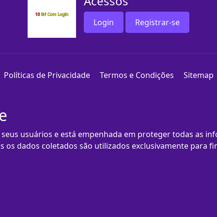
Acessos
Login
Registrar-se
Políticas de Privacidade
Termos e Condições
Sitemap
de
de seus usuários e está empenhada em proteger todas as in
 os dados coletados são utilizados exclusivamente para fi