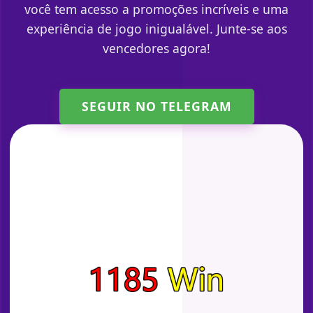
você tem acesso a promoções incríveis e uma
experiência de jogo inigualável. Junte-se aos
vencedores agora!
SEGUIR NO TELEGRAM