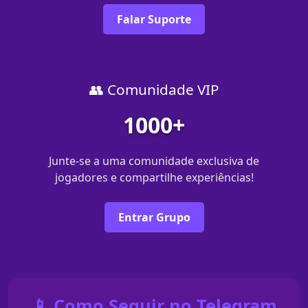
Falar Suporte
👥 Comunidade VIP
1000+
Junte-se a uma comunidade exclusiva de
jogadores e compartilhe experiências!
Entrar Grupo
📱 Como Seguir no Telegram