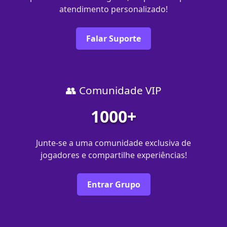
atendimento personalizado!
Falar Suporte
👥 Comunidade VIP
1000+
Junte-se a uma comunidade exclusiva de
jogadores e compartilhe experiências!
Entrar Grupo