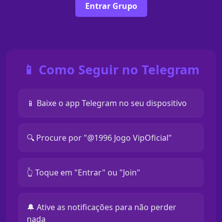
Entrar Grupo
📱 Como Seguir no Telegram
📱 Baixe o app Telegram no seu dispositivo
🔍 Procure por "@1996 Jogo VipOficial"
👆 Toque em "Entrar" ou "Join"
🔔 Ative as notificações para não perder
nada