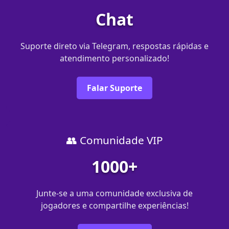
Chat
Suporte direto via Telegram, respostas rápidas e
atendimento personalizado!
Falar Suporte
👥 Comunidade VIP
1000+
Junte-se a uma comunidade exclusiva de
jogadores e compartilhe experiências!