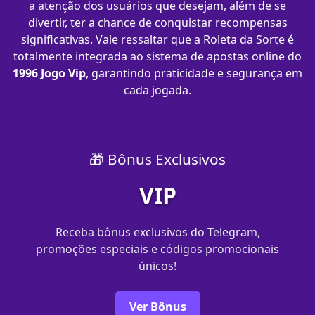
a atenção dos usuários que desejam, além de se
divertir, ter a chance de conquistar recompensas
significativas. Vale ressaltar que a Roleta da Sorte é
totalmente integrada ao sistema de apostas online do
1996 Jogo Vip
, garantindo praticidade e segurança em
cada jogada.
🎁 Bônus Exclusivos
VIP
Receba bônus exclusivos do Telegram,
promoções especiais e códigos promocionais
únicos!
Ver Bônus