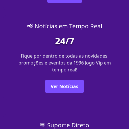
📢 Notícias em Tempo Real
24/7
Fique por dentro de todas as novidades,
promoções e eventos da 1996 Jogo Vip em
tempo real!
Ver Notícias
💬 Suporte Direto