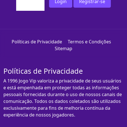
Login
Registrar-se
Políticas de Privacidade
Termos e Condições
Sitemap
Políticas de Privacidade
A 1996 Jogo Vip valoriza a privacidade de seus usuários
e está empenhada em proteger todas as informações
pessoais fornecidas durante o uso de nossos canais de
comunicação. Todos os dados coletados são utilizados
exclusivamente para fins de melhoria contínua da
experiência de nossos jogadores.