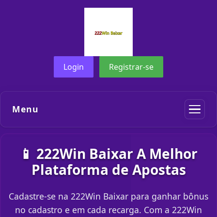
Login
Registrar-se
Menu
📱 222Win Baixar A Melhor
Plataforma de Apostas
Cadastre-se na 222Win Baixar para ganhar bônus
no cadastro e em cada recarga. Com a 222Win