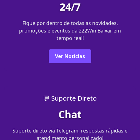
24/7
Fique por dentro de todas as novidades,
promoções e eventos da 222Win Baixar em
tempo real!
Ver Notícias
💬 Suporte Direto
Chat
Suporte direto via Telegram, respostas rápidas e
atendimento personalizado!