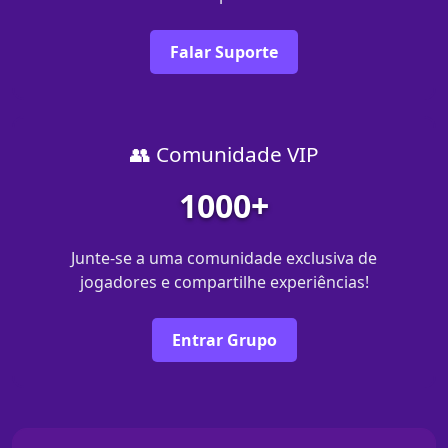
Falar Suporte
👥 Comunidade VIP
1000+
Junte-se a uma comunidade exclusiva de
jogadores e compartilhe experiências!
Entrar Grupo