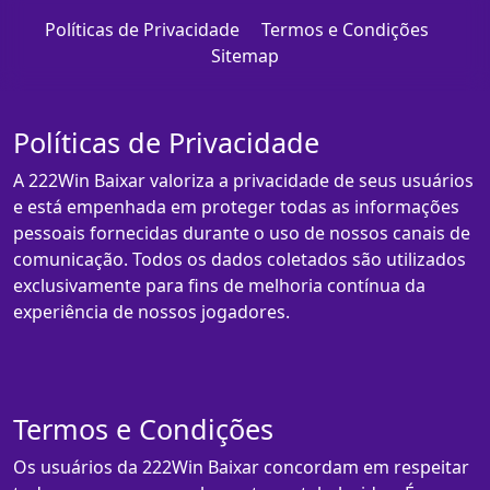
Políticas de Privacidade
Termos e Condições
Sitemap
Políticas de Privacidade
A 222Win Baixar valoriza a privacidade de seus usuários
e está empenhada em proteger todas as informações
pessoais fornecidas durante o uso de nossos canais de
comunicação. Todos os dados coletados são utilizados
exclusivamente para fins de melhoria contínua da
experiência de nossos jogadores.
Termos e Condições
Os usuários da 222Win Baixar concordam em respeitar