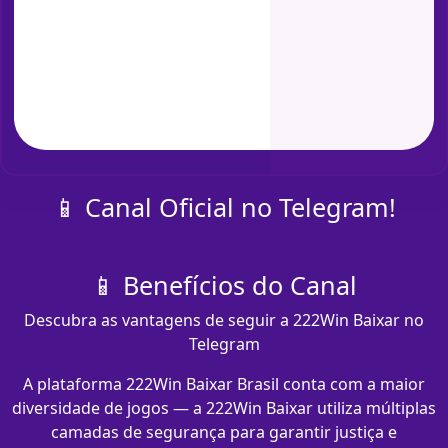
📱 Canal Oficial no Telegram!
📱 Benefícios do Canal
Descubra as vantagens de seguir a 222Win Baixar no
Telegram
A plataforma 222Win Baixar Brasil conta com a maior
diversidade de jogos — a 222Win Baixar utiliza múltiplas
camadas de segurança para garantir justiça e