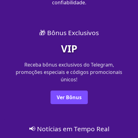
confiabilidade.
🎁 Bônus Exclusivos
VIP
Receba bônus exclusivos do Telegram,
promoções especiais e códigos promocionais
únicos!
Ver Bônus
📢 Notícias em Tempo Real