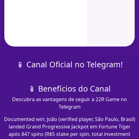
📱 Canal Oficial no Telegram!
📱 Benefícios do Canal
Descubra as vantagens de seguir a 22R Game no
Telegram
Documented win: João (verified player, São Paulo, Brasil)
landed Grand Progressive Jackpot em Fortune Tiger
após 847 spins (R$5 stake per spin, total investment