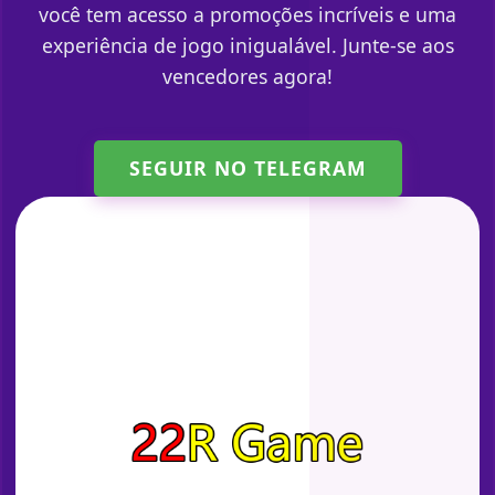
você tem acesso a promoções incríveis e uma
experiência de jogo inigualável. Junte-se aos
vencedores agora!
SEGUIR NO TELEGRAM