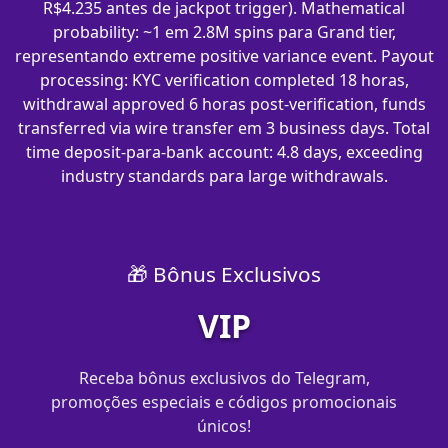
R$4.235 antes de jackpot trigger). Mathematical
probability: ~1 em 2.8M spins para Grand tier,
representando extreme positive variance event. Payout
processing: KYC verification completed 18 horas,
withdrawal approved 6 horas post-verification, funds
transferred via wire transfer em 3 business days. Total
time deposit-para-bank account: 4.8 days, exceeding
industry standards para large withdrawals.
🎁 Bônus Exclusivos
VIP
Receba bônus exclusivos do Telegram,
promoções especiais e códigos promocionais
únicos!