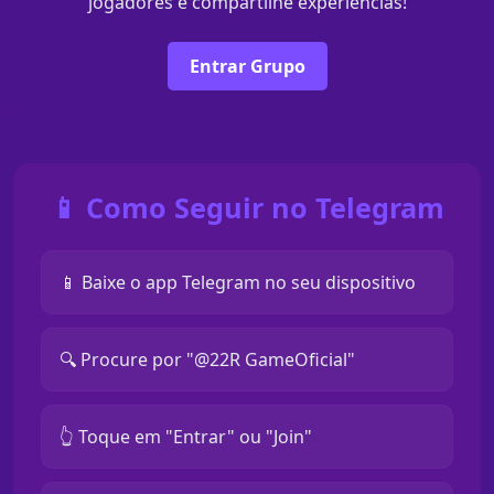
jogadores e compartilhe experiências!
Entrar Grupo
📱 Como Seguir no Telegram
📱 Baixe o app Telegram no seu dispositivo
🔍 Procure por "@22R GameOficial"
👆 Toque em "Entrar" ou "Join"