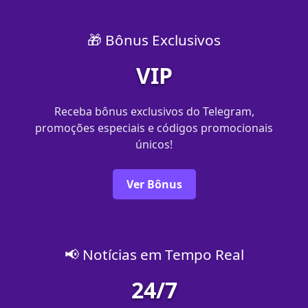
🎁 Bônus Exclusivos
VIP
Receba bônus exclusivos do Telegram,
promoções especiais e códigos promocionais
únicos!
Ver Bônus
📢 Notícias em Tempo Real
24/7