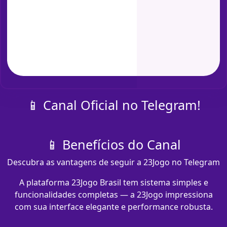
📱 Canal Oficial no Telegram!
📱 Benefícios do Canal
Descubra as vantagens de seguir a 23Jogo no Telegram
A plataforma 23Jogo Brasil tem sistema simples e
funcionalidades completas — a 23Jogo impressiona
com sua interface elegante e performance robusta.