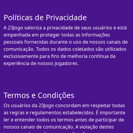
Políticas de Privacidade
A 23Jogo valoriza a privacidade de seus usuários e está
empenhada em proteger todas as informações
pessoais fornecidas durante o uso de nossos canais de
comunicação. Todos os dados coletados são utilizados
exclusivamente para fins de melhoria contínua da
experiência de nossos jogadores.
Termos e Condições
Os usuários da 23Jogo concordam em respeitar todas
as regras e regulamentos estabelecidos. É importante
ler e entender todos os termos antes de participar de
nossos canais de comunicação. A violação destes