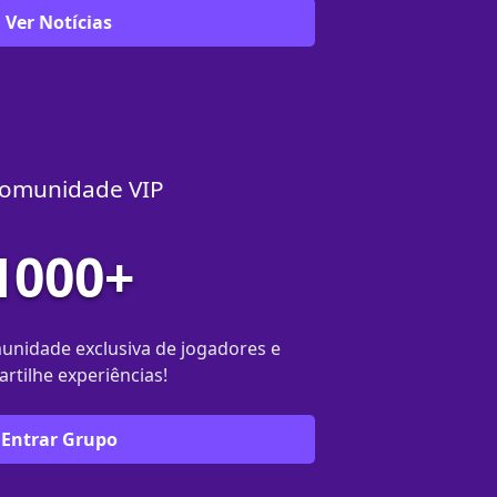
Ver Notícias
Comunidade VIP
1000+
unidade exclusiva de jogadores e
rtilhe experiências!
Entrar Grupo