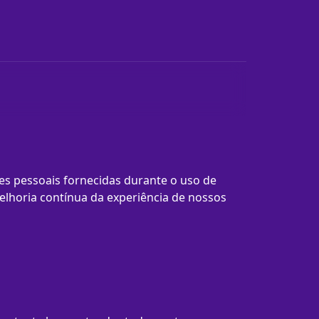
es pessoais fornecidas durante o uso de
elhoria contínua da experiência de nossos