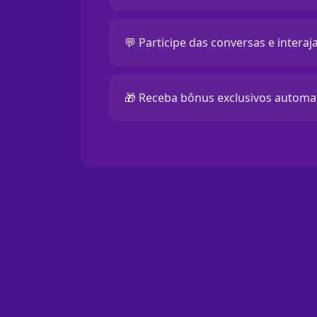
💬 Participe das conversas e interaj
🎁 Receba bônus exclusivos autom