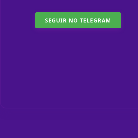
SEGUIR NO TELEGRAM