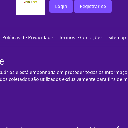
Login
Registrar-se
Políticas de Privacidade
Termos e Condições
Sitemap
de
usuários e está empenhada em proteger todas as informaçõ
os coletados são utilizados exclusivamente para fins de m