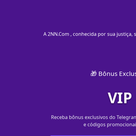
A 2NN.Com , conhecida por sua justiça, s
🎁 Bônus Exclu
VIP
Receba bônus exclusivos do Telegra
e códigos promocionai