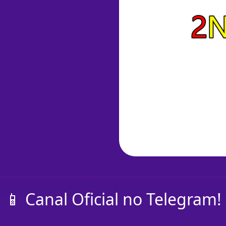
📱 Canal Oficial no Telegram!