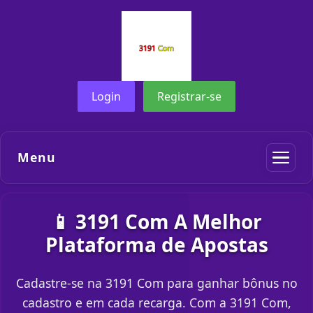
Login
Registrar-se
Menu
📱 3191 Com A Melhor
Plataforma de Apostas
Cadastre-se na 3191 Com para ganhar bônus no
cadastro e em cada recarga. Com a 3191 Com,