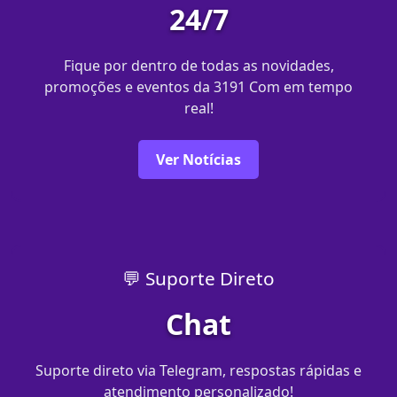
24/7
Fique por dentro de todas as novidades,
promoções e eventos da 3191 Com em tempo
real!
Ver Notícias
💬 Suporte Direto
Chat
Suporte direto via Telegram, respostas rápidas e
atendimento personalizado!