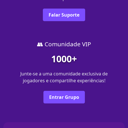
Falar Suporte
👥 Comunidade VIP
1000+
Junte-se a uma comunidade exclusiva de
jogadores e compartilhe experiências!
Entrar Grupo