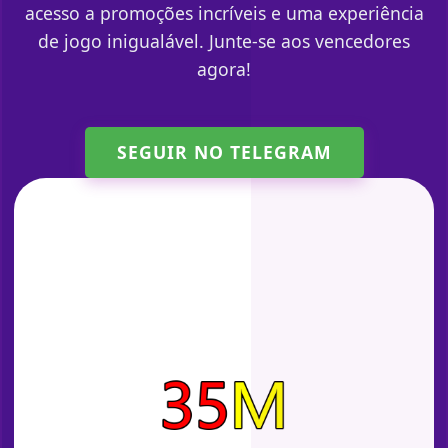
acesso a promoções incríveis e uma experiência
de jogo inigualável. Junte-se aos vencedores
agora!
SEGUIR NO TELEGRAM