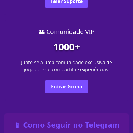
Falar Suporte
👥 Comunidade VIP
1000+
Junte-se a uma comunidade exclusiva de
jogadores e compartilhe experiências!
Entrar Grupo
📱 Como Seguir no Telegram