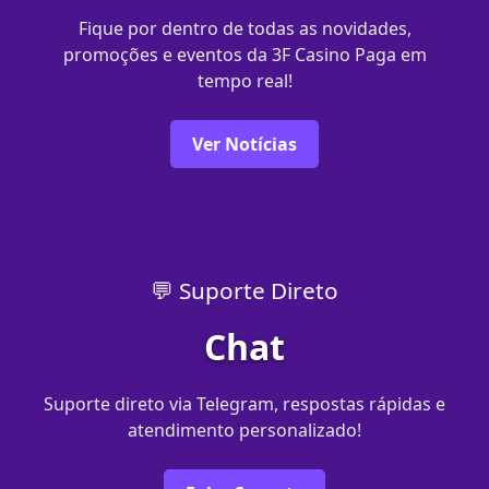
Fique por dentro de todas as novidades,
promoções e eventos da 3F Casino Paga em
tempo real!
Ver Notícias
💬 Suporte Direto
Chat
Suporte direto via Telegram, respostas rápidas e
atendimento personalizado!