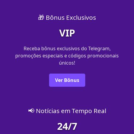
🎁 Bônus Exclusivos
VIP
Receba bônus exclusivos do Telegram,
promoções especiais e códigos promocionais
únicos!
Ver Bônus
📢 Notícias em Tempo Real
24/7