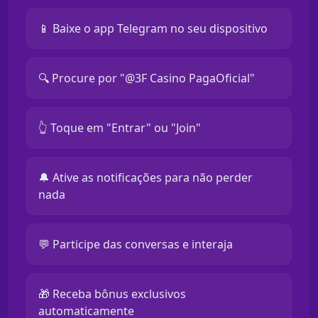
📱 Baixe o app Telegram no seu dispositivo
🔍 Procure por "@3F Casino PagaOficial"
👆 Toque em "Entrar" ou "Join"
🔔 Ative as notificações para não perder
nada
💬 Participe das conversas e interaja
🎁 Receba bônus exclusivos
automaticamente