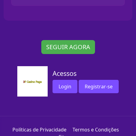
SEGUIR AGORA
Acessos
Login
Registrar-se
Políticas de Privacidade
Termos e Condições