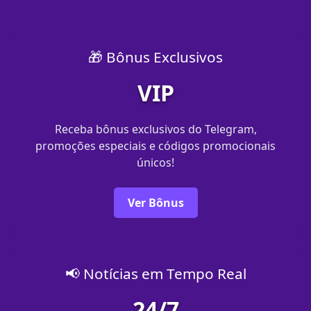
🎁 Bônus Exclusivos
VIP
Receba bônus exclusivos do Telegram,
promoções especiais e códigos promocionais
únicos!
Ver Bônus
📢 Notícias em Tempo Real
24/7