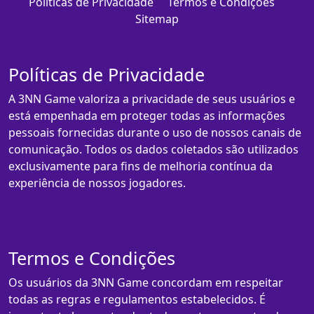
Políticas de Privacidade
Termos e Condições
Sitemap
Políticas de Privacidade
A 3NN Game valoriza a privacidade de seus usuários e
está empenhada em proteger todas as informações
pessoais fornecidas durante o uso de nossos canais de
comunicação. Todos os dados coletados são utilizados
exclusivamente para fins de melhoria contínua da
experiência de nossos jogadores.
Termos e Condições
Os usuários da 3NN Game concordam em respeitar
todas as regras e regulamentos estabelecidos. É