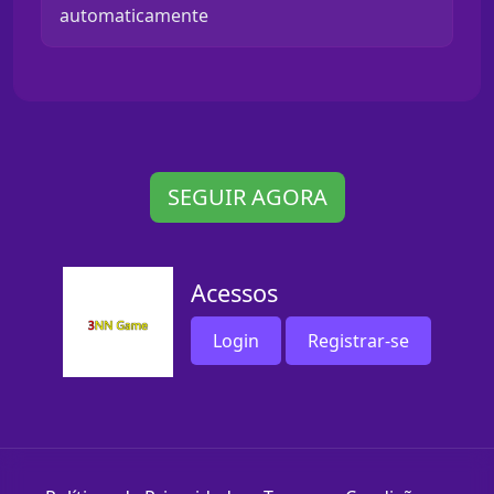
automaticamente
SEGUIR AGORA
Acessos
Login
Registrar-se