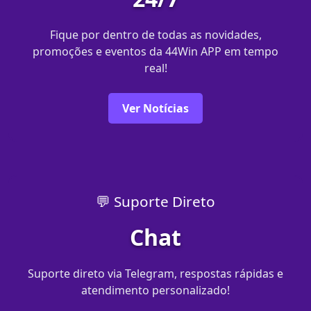
Fique por dentro de todas as novidades,
promoções e eventos da 44Win APP em tempo
real!
Ver Notícias
💬 Suporte Direto
Chat
Suporte direto via Telegram, respostas rápidas e
atendimento personalizado!