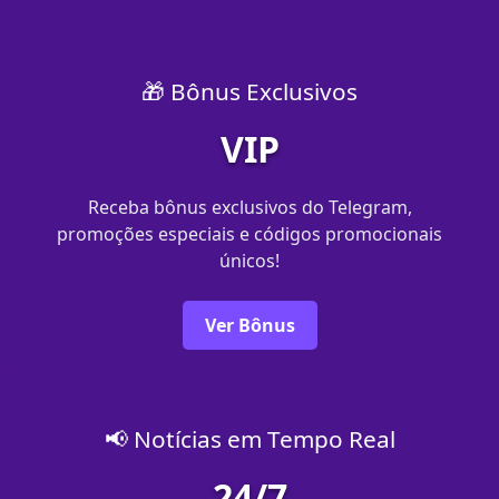
🎁 Bônus Exclusivos
VIP
Receba bônus exclusivos do Telegram,
promoções especiais e códigos promocionais
únicos!
Ver Bônus
📢 Notícias em Tempo Real
24/7