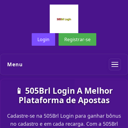
Login
Registrar-se
Menu
📱 505Brl Login A Melhor
Plataforma de Apostas
Cadastre-se na 505Brl Login para ganhar bônus
no cadastro e em cada recarga. Com a 505Brl