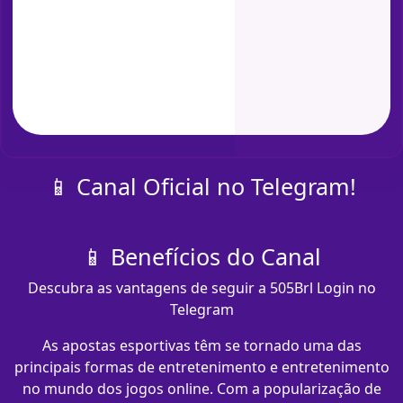
📱 Canal Oficial no Telegram!
📱 Benefícios do Canal
Descubra as vantagens de seguir a 505Brl Login no
Telegram
As apostas esportivas têm se tornado uma das
principais formas de entretenimento e entretenimento
no mundo dos jogos online. Com a popularização de