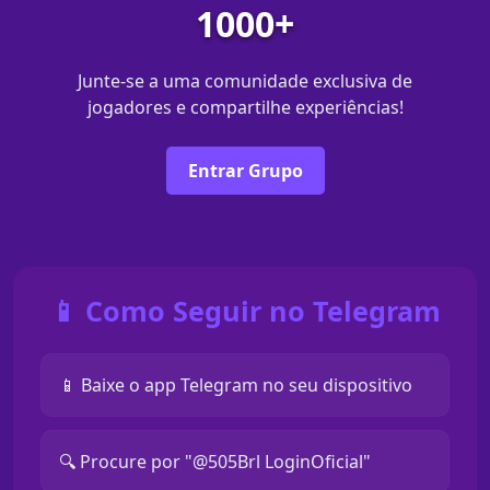
1000+
Junte-se a uma comunidade exclusiva de
jogadores e compartilhe experiências!
Entrar Grupo
📱 Como Seguir no Telegram
📱 Baixe o app Telegram no seu dispositivo
🔍 Procure por "@505Brl LoginOficial"