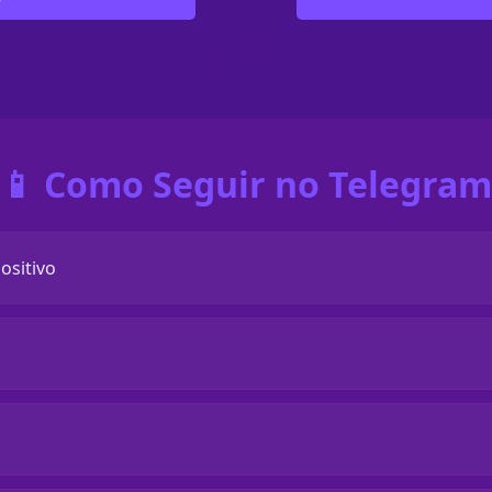
📱 Como Seguir no Telegram
ositivo