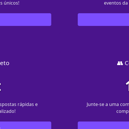
s únicos!
eventos da
reto
👥 
t
espostas rápidas e
Junte-se a uma com
lizado!
compa
e