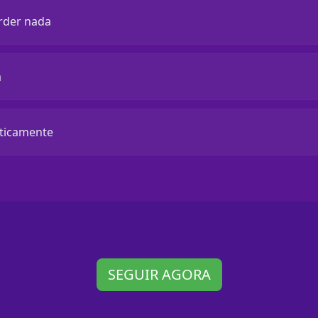
erder nada
a
aticamente
SEGUIR AGORA