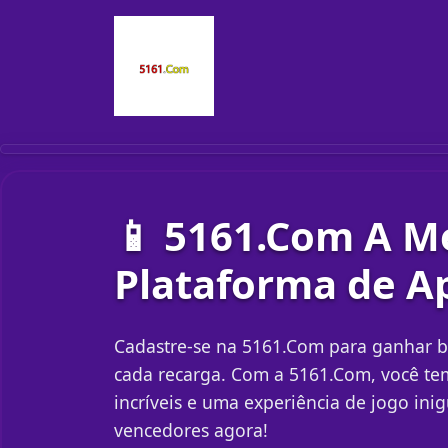
📱 5161.Com A M
Plataforma de A
Cadastre-se na 5161.Com para ganhar 
cada recarga. Com a 5161.Com, você t
incríveis e uma experiência de jogo inig
vencedores agora!