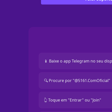
📱 Baixe o app Telegram no seu disp
🔍 Procure por "@5161.ComOficial"
👆 Toque em "Entrar" ou "Join"