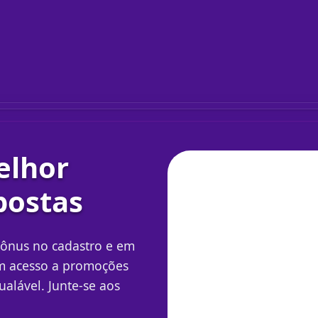
elhor
postas
bônus no cadastro e em
em acesso a promoções
ualável. Junte-se aos