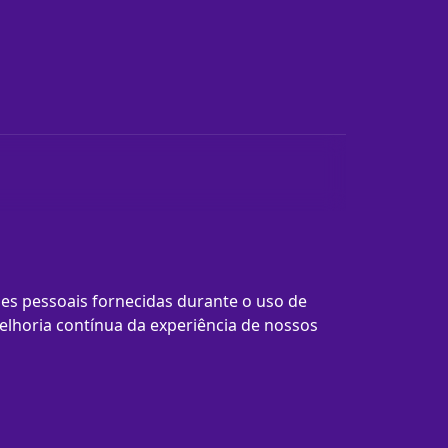
es pessoais fornecidas durante o uso de
elhoria contínua da experiência de nossos