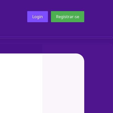
Login
Registrar-se