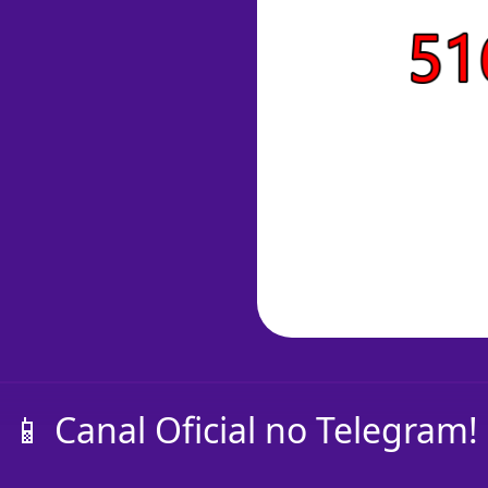
📱 Canal Oficial no Telegram!