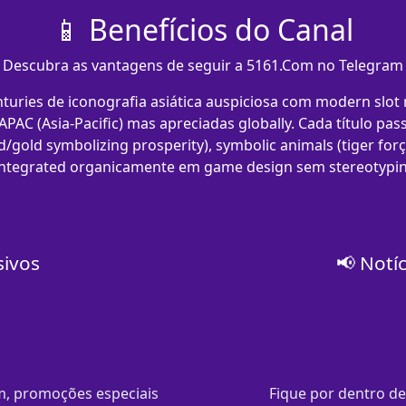
📱 Benefícios do Canal
Descubra as vantagens de seguir a 5161.Com no Telegram
enturies de iconografia asiática auspiciosa com modern slo
AC (Asia-Pacific) mas apreciadas globally. Cada título pa
d/gold symbolizing prosperity), symbolic animals (tiger for
y) integrated organicamente em game design sem stereotyping
sivos
📢 Notí
m, promoções especiais
Fique por dentro d