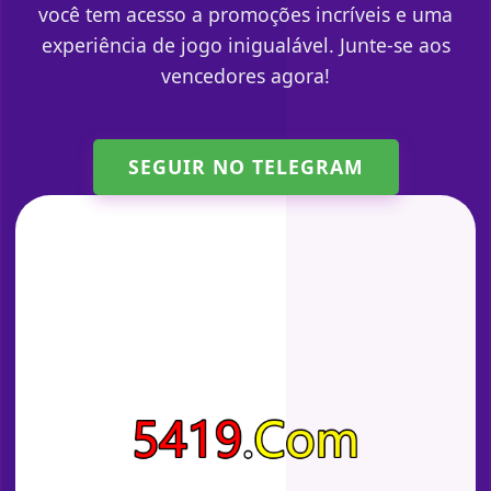
você tem acesso a promoções incríveis e uma
experiência de jogo inigualável. Junte-se aos
vencedores agora!
SEGUIR NO TELEGRAM