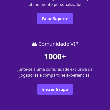
atendimento personalizado!
Falar Suporte
👥 Comunidade VIP
1000+
Junte-se a uma comunidade exclusiva de
jogadores e compartilhe experiências!
Entrar Grupo