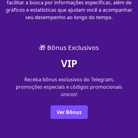
facilitar a busca por informações específicas, além de
gráficos e estatísticas que ajudam você a acompanhar
seu desempenho ao longo do tempo.
🎁 Bônus Exclusivos
VIP
Receba bônus exclusivos do Telegram,
promoções especiais e códigos promocionais
únicos!
Ver Bônus