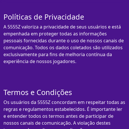
Políticas de Privacidade
A 5555Z valoriza a privacidade de seus usuários e está
empenhada em proteger todas as informações
pessoais fornecidas durante o uso de nossos canais de
comunicação. Todos os dados coletados são utilizados
exclusivamente para fins de melhoria contínua da
experiência de nossos jogadores.
Termos e Condições
Os usuários da 5555Z concordam em respeitar todas as
regras e regulamentos estabelecidos. É importante ler
e entender todos os termos antes de participar de
nossos canais de comunicação. A violação destes