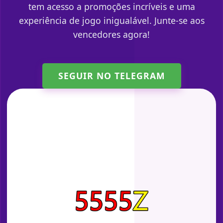
tem acesso a promoções incríveis e uma
experiência de jogo inigualável. Junte-se aos
vencedores agora!
SEGUIR NO TELEGRAM