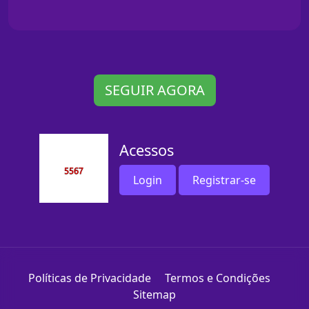
SEGUIR AGORA
Acessos
Login
Registrar-se
Políticas de Privacidade
Termos e Condições
Sitemap