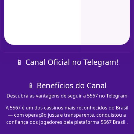
📱 Canal Oficial no Telegram!
📱 Benefícios do Canal
Descubra as vantagens de seguir a 5567 no Telegram
A 5567 é um dos cassinos mais reconhecidos do Brasil
— com operação justa e transparente, conquistou a
confiança dos jogadores pela plataforma 5567 Brasil .