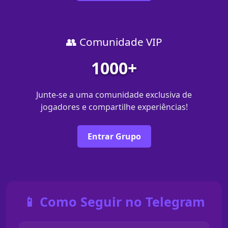
👥 Comunidade VIP
1000+
Junte-se a uma comunidade exclusiva de
jogadores e compartilhe experiências!
Entrar Grupo
📱 Como Seguir no Telegram