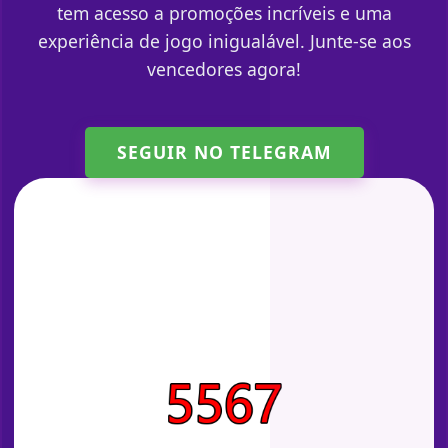
tem acesso a promoções incríveis e uma
experiência de jogo inigualável. Junte-se aos
vencedores agora!
SEGUIR NO TELEGRAM