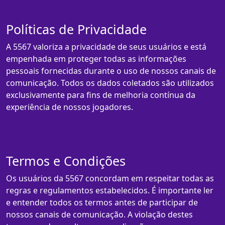
Políticas de Privacidade
A 5567 valoriza a privacidade de seus usuários e está
empenhada em proteger todas as informações
pessoais fornecidas durante o uso de nossos canais de
comunicação. Todos os dados coletados são utilizados
exclusivamente para fins de melhoria contínua da
experiência de nossos jogadores.
Termos e Condições
Os usuários da 5567 concordam em respeitar todas as
regras e regulamentos estabelecidos. É importante ler
e entender todos os termos antes de participar de
nossos canais de comunicação. A violação destes