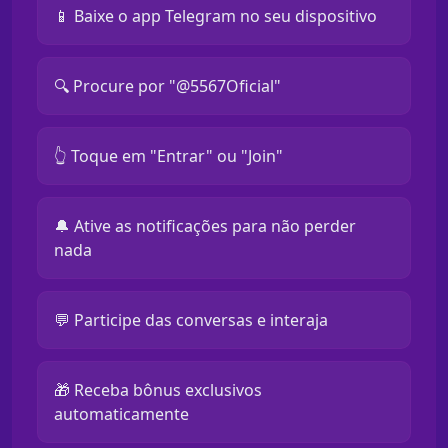
📱 Baixe o app Telegram no seu dispositivo
🔍 Procure por "@5567Oficial"
👆 Toque em "Entrar" ou "Join"
🔔 Ative as notificações para não perder
nada
💬 Participe das conversas e interaja
🎁 Receba bônus exclusivos
automaticamente