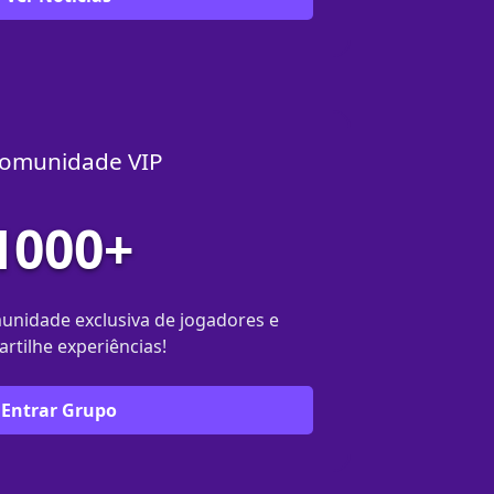
Comunidade VIP
1000+
unidade exclusiva de jogadores e
rtilhe experiências!
Entrar Grupo