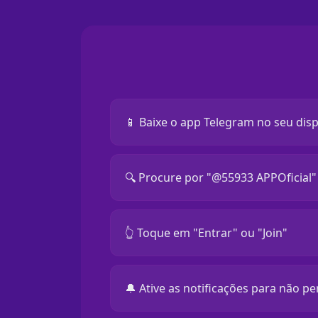
📱 Baixe o app Telegram no seu disp
🔍 Procure por "@55933 APPOficial"
👆 Toque em "Entrar" ou "Join"
🔔 Ative as notificações para não p