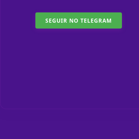
SEGUIR NO TELEGRAM