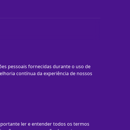
ões pessoais fornecidas durante o uso de
elhoria contínua da experiência de nossos
portante ler e entender todos os termos