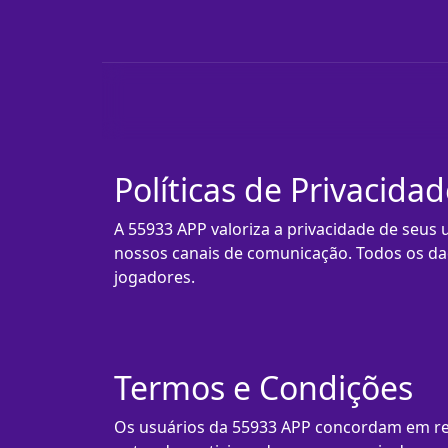
Políticas de Privacida
A 55933 APP valoriza a privacidade de seus
nossos canais de comunicação. Todos os dad
jogadores.
Termos e Condições
Os usuários da 55933 APP concordam em res