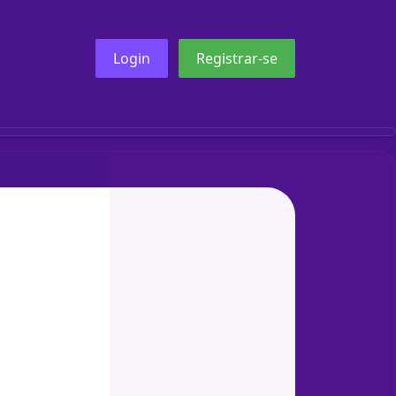
Login
Registrar-se