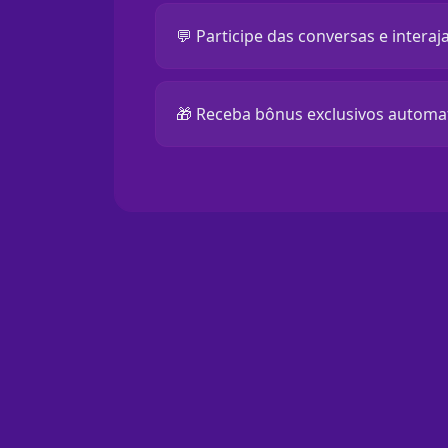
💬 Participe das conversas e interaj
🎁 Receba bônus exclusivos autom