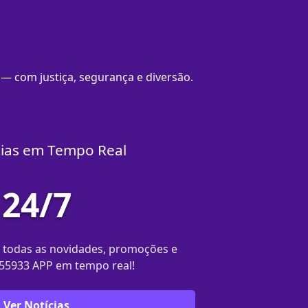
— com justiça, segurança e diversão.
cias em Tempo Real
24/7
e todas as novidades, promoções e
 55933 APP em tempo real!
Ver Notícias