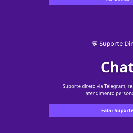
💬 Suporte Di
Cha
Suporte direto via Telegram, r
atendimento persona
Falar Suport