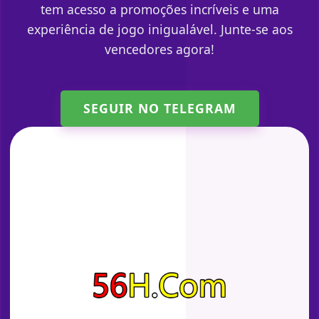
tem acesso a promoções incríveis e uma
experiência de jogo inigualável. Junte-se aos
vencedores agora!
SEGUIR NO TELEGRAM