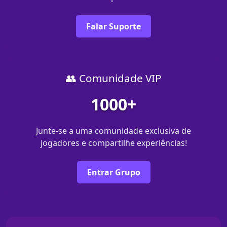
Falar Suporte
👥 Comunidade VIP
1000+
Junte-se a uma comunidade exclusiva de
jogadores e compartilhe experiências!
Entrar Grupo