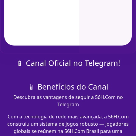
📱 Canal Oficial no Telegram!
📱 Benefícios do Canal
Descubra as vantagens de seguir a 56H.Com no
Telegram
Com a tecnologia de rede mais avançada, a 56H.Com
construiu um sistema de jogos robusto — jogadores
globais se reúnem na 56H.Com Brasil para uma