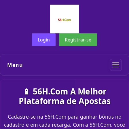
Login
Registrar-se
Menu
📱 56H.Com A Melhor
Plataforma de Apostas
Cadastre-se na 56H.Com para ganhar bônus no
cadastro e em cada recarga. Com a 56H.Com, você