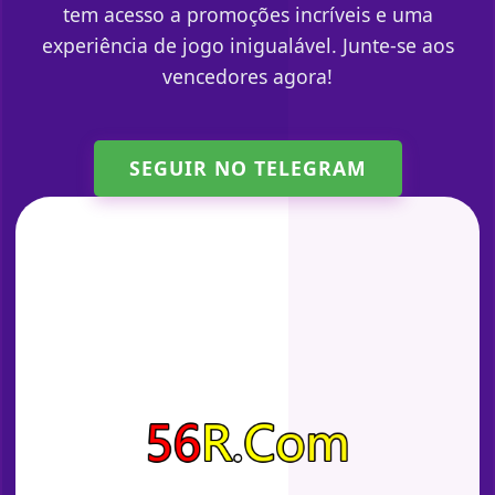
tem acesso a promoções incríveis e uma
experiência de jogo inigualável. Junte-se aos
vencedores agora!
SEGUIR NO TELEGRAM