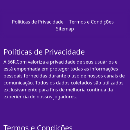
Políticas de Privacidade
Termos e Condições
Sitemap
Políticas de Privacidade
A 56R.Com valoriza a privacidade de seus usuários e
está empenhada em proteger todas as informações
pessoais fornecidas durante o uso de nossos canais de
comunicação. Todos os dados coletados são utilizados
exclusivamente para fins de melhoria contínua da
experiência de nossos jogadores.
Termos e Condições