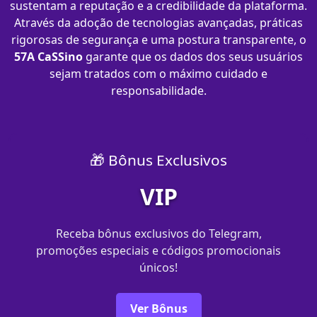
sustentam a reputação e a credibilidade da plataforma.
Através da adoção de tecnologias avançadas, práticas
rigorosas de segurança e uma postura transparente, o
57A CaSSino
garante que os dados dos seus usuários
sejam tratados com o máximo cuidado e
responsabilidade.
🎁 Bônus Exclusivos
VIP
Receba bônus exclusivos do Telegram,
promoções especiais e códigos promocionais
únicos!
Ver Bônus