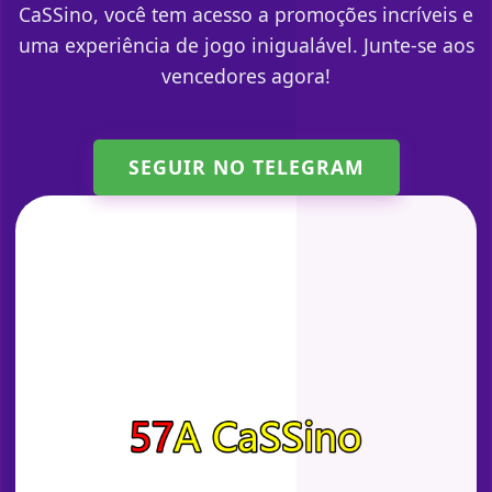
CaSSino, você tem acesso a promoções incríveis e
uma experiência de jogo inigualável. Junte-se aos
vencedores agora!
SEGUIR NO TELEGRAM