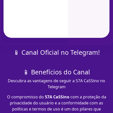
📱 Canal Oficial no Telegram!
📱 Benefícios do Canal
Descubra as vantagens de seguir a 57A CaSSino no
Telegram
O compromisso do
57A CaSSino
com a proteção da
privacidade do usuário e a conformidade com as
políticas e termos de uso é um dos pilares que