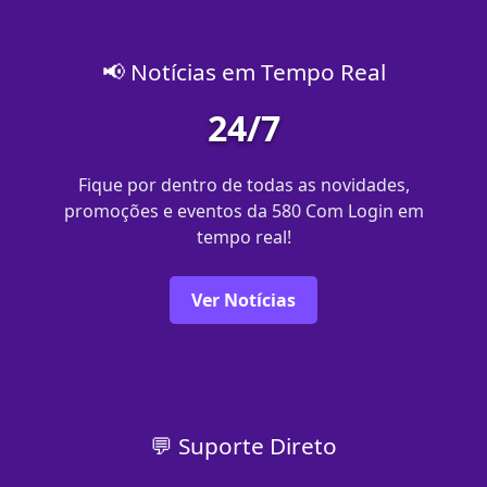
📢 Notícias em Tempo Real
24/7
Fique por dentro de todas as novidades,
promoções e eventos da 580 Com Login em
tempo real!
Ver Notícias
💬 Suporte Direto