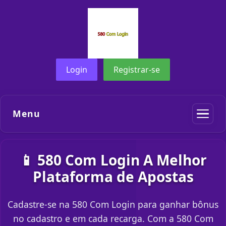
Login
Registrar-se
Menu
📱 580 Com Login A Melhor
Plataforma de Apostas
Cadastre-se na 580 Com Login para ganhar bônus
no cadastro e em cada recarga. Com a 580 Com