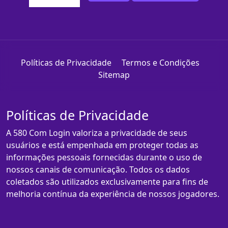
Políticas de Privacidade
Termos e Condições
Sitemap
Políticas de Privacidade
A 580 Com Login valoriza a privacidade de seus
usuários e está empenhada em proteger todas as
informações pessoais fornecidas durante o uso de
nossos canais de comunicação. Todos os dados
coletados são utilizados exclusivamente para fins de
melhoria contínua da experiência de nossos jogadores.