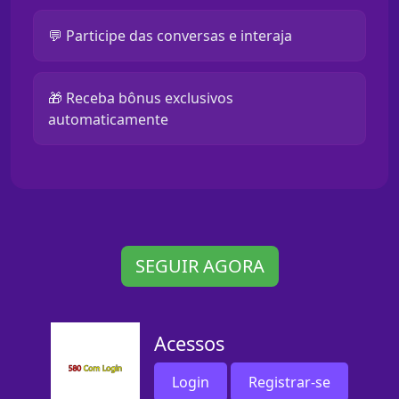
💬 Participe das conversas e interaja
🎁 Receba bônus exclusivos
automaticamente
SEGUIR AGORA
Acessos
Login
Registrar-se