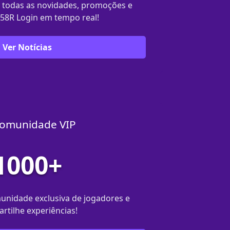
e todas as novidades, promoções e
 58R Login em tempo real!
Ver Notícias
Comunidade VIP
1000+
unidade exclusiva de jogadores e
rtilhe experiências!