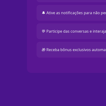
🔔 Ative as notificações para não p
💬 Participe das conversas e interaj
🎁 Receba bônus exclusivos autom