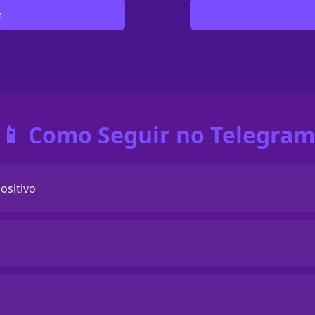
e
📱 Como Seguir no Telegram
ositivo