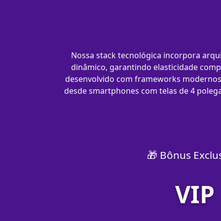
Nossa stack tecnológica incorpora arqu
dinâmico, garantindo elasticidade comp
desenvolvido com frameworks modernos e
desde smartphones com telas de 4 polegad
🎁 Bônus Exclu
VIP