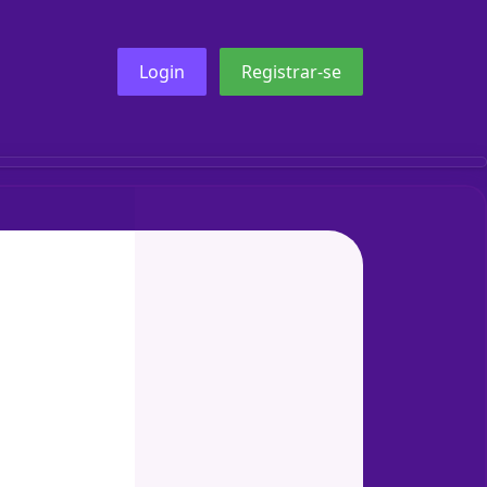
Login
Registrar-se