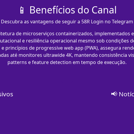
📱 Benefícios do Canal
Descubra as vantagens de seguir a 58R Login no Telegram
itetura de microserviços containerizados, implementados 
utacional e resiliência operacional mesmo sob condições d
 princípios de progressive web app (PWA), assegura rende
as até monitores ultrawide 4K, mantendo consistência visu
patterns e feature detection em tempo de execução.
sivos
📢 Notí