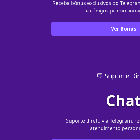
Receba bônus exclusivos do Telegra
e códigos promocionai
Ver Bônus
💬 Suporte Di
Cha
Suporte direto via Telegram, r
atendimento persona