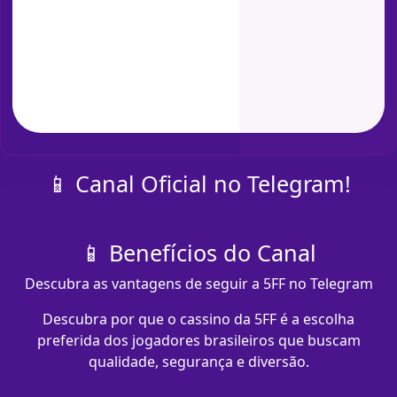
📱 Canal Oficial no Telegram!
📱 Benefícios do Canal
Descubra as vantagens de seguir a 5FF no Telegram
Descubra por que o cassino da 5FF é a escolha
preferida dos jogadores brasileiros que buscam
qualidade, segurança e diversão.