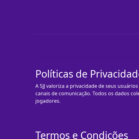
Políticas de Privacida
A 5JJ valoriza a privacidade de seus usuár
canais de comunicação. Todos os dados cole
jogadores.
Termos e Condições