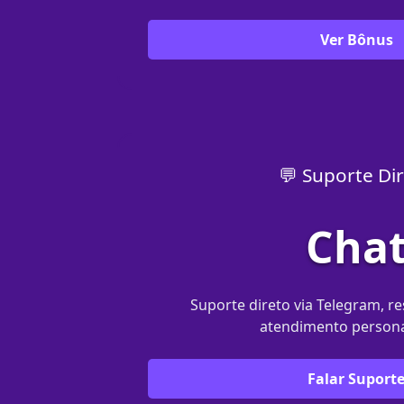
Ver Bônus
💬 Suporte Di
Cha
Suporte direto via Telegram, r
atendimento persona
Falar Suport