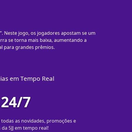
e”. Neste jogo, os jogadores apostam se um
arra se torna mais baixa, aumentando a
ial para grandes prêmios.
cias em Tempo Real
24/7
e todas as novidades, promoções e
 da 5JJ em tempo real!