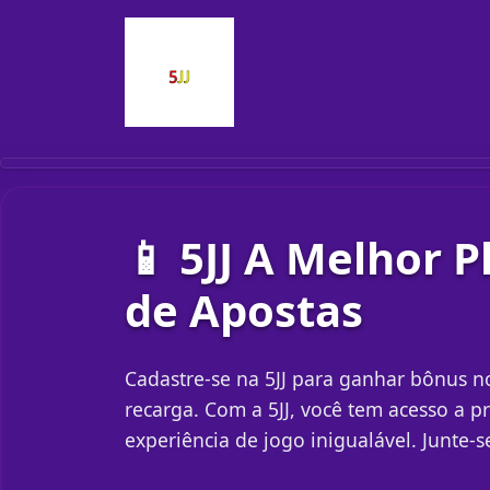
📱 5JJ A Melhor 
de Apostas
Cadastre-se na 5JJ para ganhar bônus n
recarga. Com a 5JJ, você tem acesso a p
experiência de jogo inigualável. Junte-