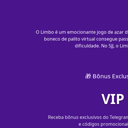
O Limbo é um emocionante jogo de azar dis
boneco de palito virtual consegue pas
dificuldade. No 5JJ, o L
🎁 Bônus Exclu
VIP
Receba bônus exclusivos do Telegra
e códigos promocionai