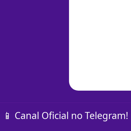
📱 Canal Oficial no Telegram!