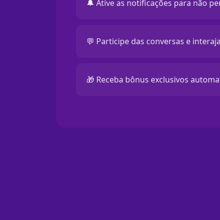
🔔 Ative as notificações para não p
💬 Participe das conversas e interaj
🎁 Receba bônus exclusivos autom