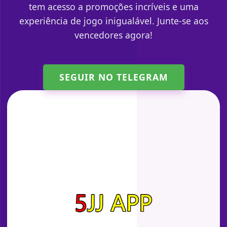
tem acesso a promoções incríveis e uma
experiência de jogo inigualável. Junte-se aos
vencedores agora!
SEGUIR NO TELEGRAM