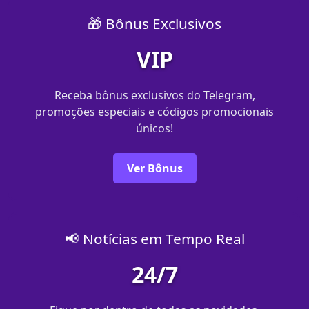
🎁 Bônus Exclusivos
VIP
Receba bônus exclusivos do Telegram,
promoções especiais e códigos promocionais
únicos!
Ver Bônus
📢 Notícias em Tempo Real
24/7