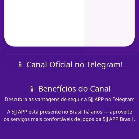
📱 Canal Oficial no Telegram!
📱 Benefícios do Canal
Descubra as vantagens de seguir a 5JJ APP no Telegram
A 5JJ APP está presente no Brasil há anos — aproveite
os serviços mais confortáveis de jogos da 5JJ APP Brasil .