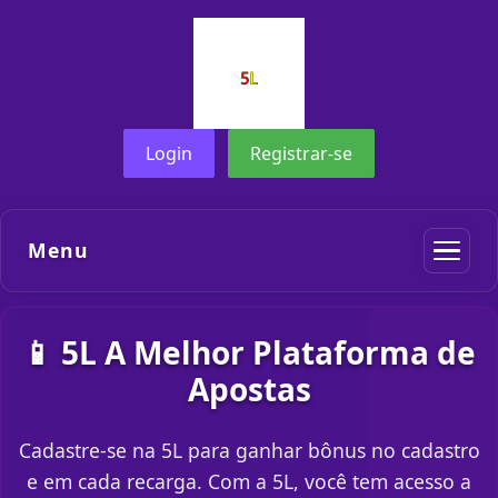
Login
Registrar-se
Menu
📱 5L A Melhor Plataforma de
Apostas
Cadastre-se na 5L para ganhar bônus no cadastro
e em cada recarga. Com a 5L, você tem acesso a