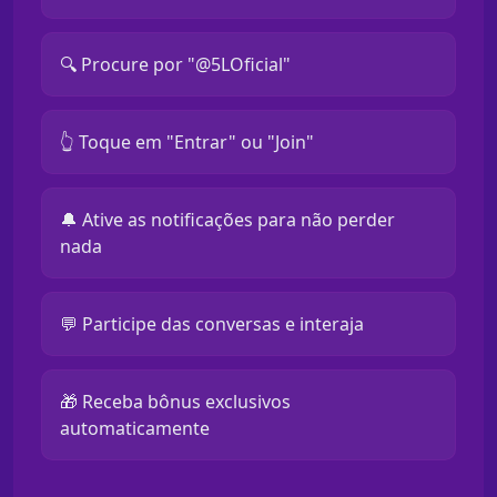
🔍 Procure por "@5LOficial"
👆 Toque em "Entrar" ou "Join"
🔔 Ative as notificações para não perder
nada
💬 Participe das conversas e interaja
🎁 Receba bônus exclusivos
automaticamente