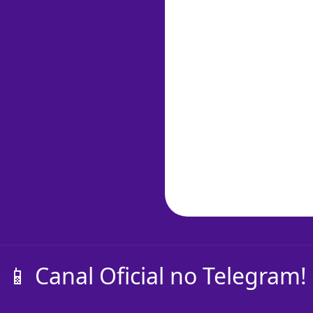
📱 Canal Oficial no Telegram!