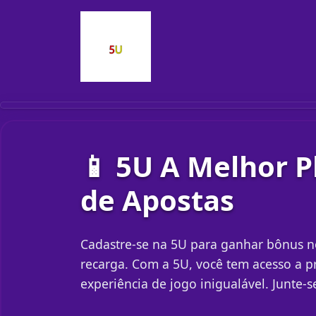
📱 5U A Melhor 
de Apostas
Cadastre-se na 5U para ganhar bônus n
recarga. Com a 5U, você tem acesso a p
experiência de jogo inigualável. Junte-