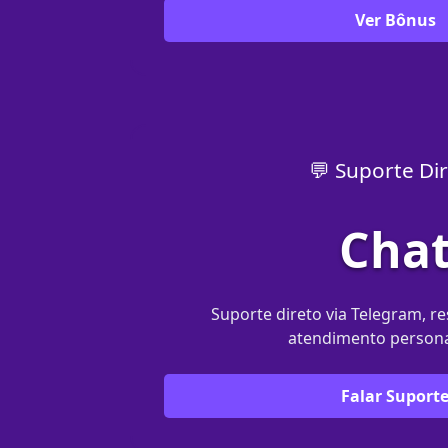
Ver Bônus
💬 Suporte Di
Cha
Suporte direto via Telegram, r
atendimento persona
Falar Suport