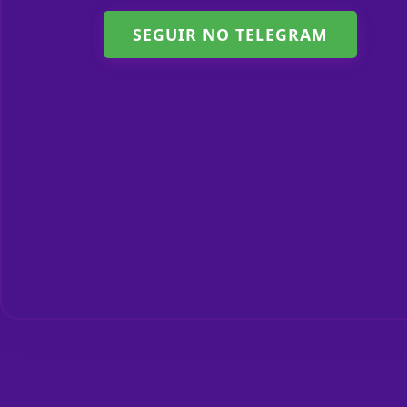
SEGUIR NO TELEGRAM