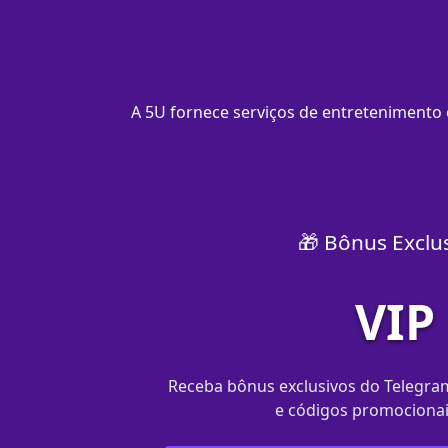
A 5U fornece serviços de entretenimento
🎁 Bônus Exclu
VIP
Receba bônus exclusivos do Telegra
e códigos promocionai