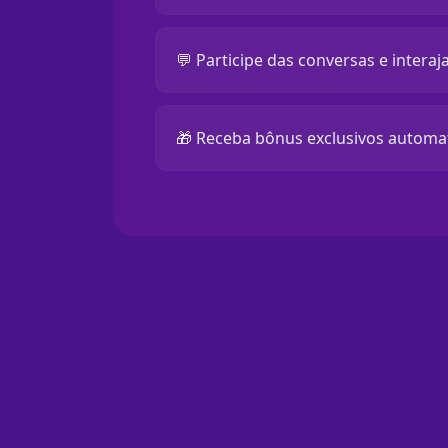
💬 Participe das conversas e interaj
🎁 Receba bônus exclusivos autom