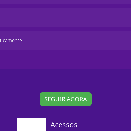
a
aticamente
SEGUIR AGORA
Acessos