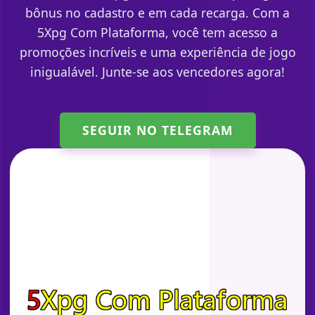
bônus no cadastro e em cada recarga. Com a
5Xpg Com Plataforma, você tem acesso a
promoções incríveis e uma experiência de jogo
inigualável. Junte-se aos vencedores agora!
SEGUIR NO TELEGRAM