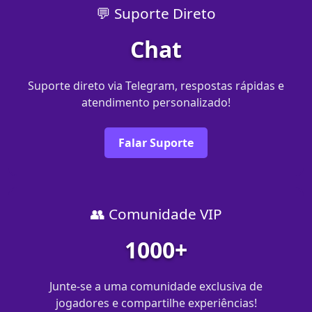
💬 Suporte Direto
Chat
Suporte direto via Telegram, respostas rápidas e
atendimento personalizado!
Falar Suporte
👥 Comunidade VIP
1000+
Junte-se a uma comunidade exclusiva de
jogadores e compartilhe experiências!