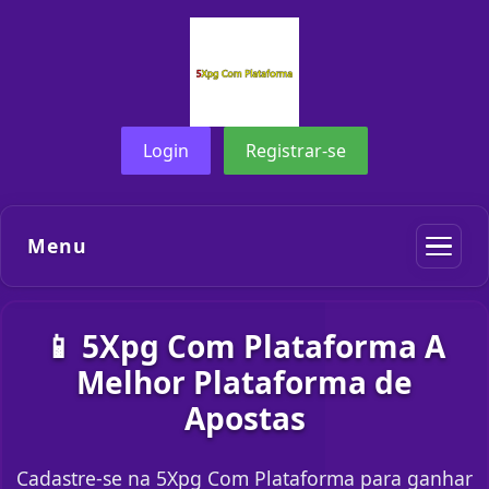
Login
Registrar-se
Menu
📱 5Xpg Com Plataforma A
Melhor Plataforma de
Apostas
Cadastre-se na 5Xpg Com Plataforma para ganhar