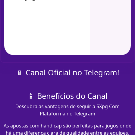
📱 Canal Oficial no Telegram!
📱 Benefícios do Canal
Descubra as vantagens de seguir a 5Xpg Com
Plataforma no Telegram
As apostas com handicap são perfeitas para jogos onde
há uma diferença clara de qualidade entre as equipes.