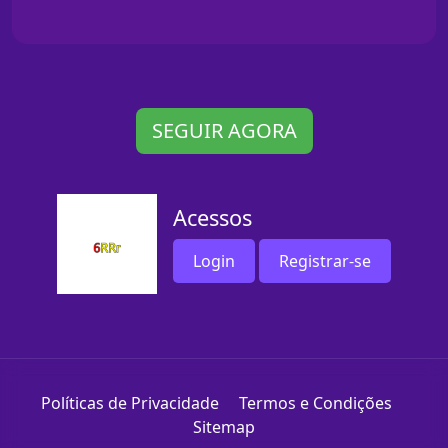
SEGUIR AGORA
Acessos
Login
Registrar-se
Políticas de Privacidade
Termos e Condições
Sitemap