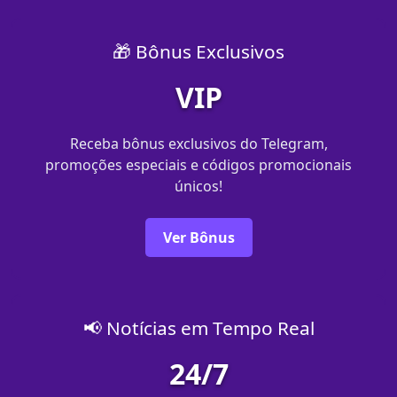
🎁 Bônus Exclusivos
VIP
Receba bônus exclusivos do Telegram,
promoções especiais e códigos promocionais
únicos!
Ver Bônus
📢 Notícias em Tempo Real
24/7