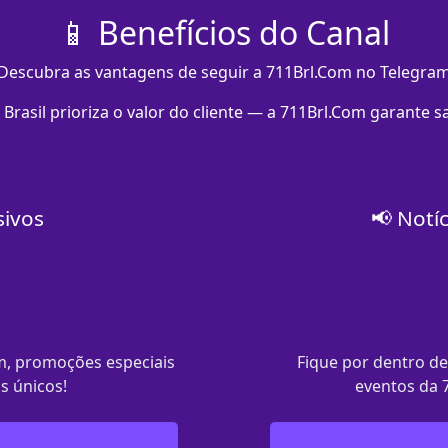
📱 Benefícios do Canal
Descubra as vantagens de seguir a 711Brl.Com no Telegra
Brasil prioriza o valor do cliente — a 711Brl.Com garante s
sivos
📢 Notí
m, promoções especiais
Fique por dentro d
s únicos!
eventos da 