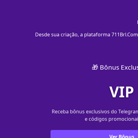
Desde sua criação, a plataforma 711Brl.Com 
🎁 Bônus Exclu
VIP
Receba bônus exclusivos do Telegra
e códigos promocionai
Ver Bônus