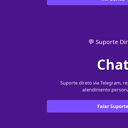
💬 Suporte Di
Cha
Suporte direto via Telegram, r
atendimento persona
Falar Suport