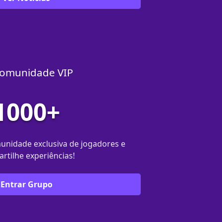
Comunidade VIP
1000+
unidade exclusiva de jogadores e
rtilhe experiências!
Entrar Grupo