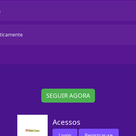
a
aticamente
SEGUIR AGORA
Acessos
Login
Registrar-se