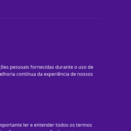
ções pessoais fornecidas durante o uso de
elhoria contínua da experiência de nossos
mportante ler e entender todos os termos