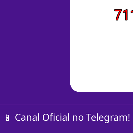
📱 Canal Oficial no Telegram!