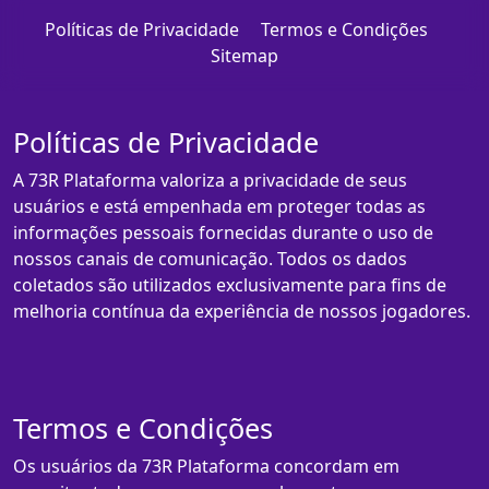
Políticas de Privacidade
Termos e Condições
Sitemap
Políticas de Privacidade
A 73R Plataforma valoriza a privacidade de seus
usuários e está empenhada em proteger todas as
informações pessoais fornecidas durante o uso de
nossos canais de comunicação. Todos os dados
coletados são utilizados exclusivamente para fins de
melhoria contínua da experiência de nossos jogadores.
Termos e Condições
Os usuários da 73R Plataforma concordam em