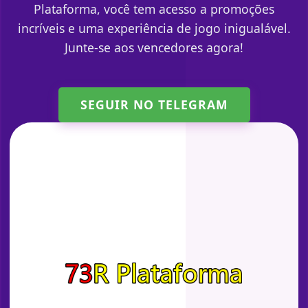
Plataforma, você tem acesso a promoções
incríveis e uma experiência de jogo inigualável.
Junte-se aos vencedores agora!
SEGUIR NO TELEGRAM