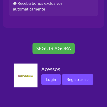
🎁 Receba bônus exclusivos
automaticamente
SEGUIR AGORA
Acessos
Login
Registrar-se