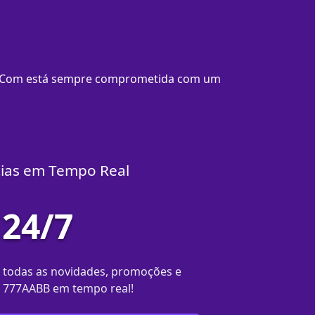
ine Com está sempre comprometida com um
cias em Tempo Real
24/7
e todas as novidades, promoções e
 777AABB em tempo real!