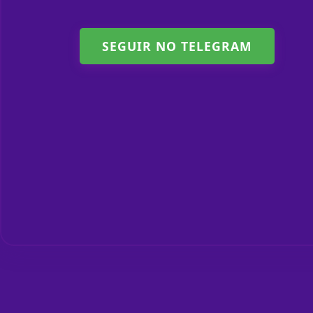
SEGUIR NO TELEGRAM