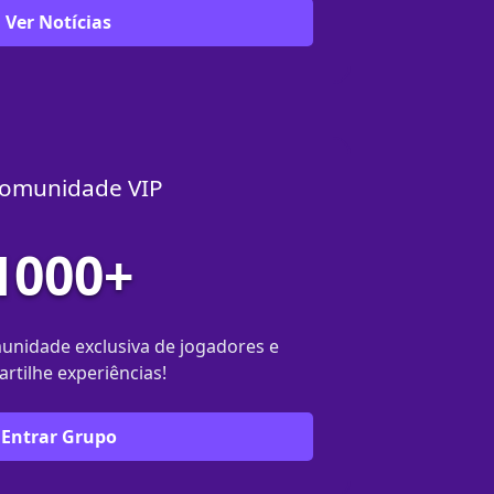
Ver Notícias
Comunidade VIP
1000+
unidade exclusiva de jogadores e
rtilhe experiências!
Entrar Grupo