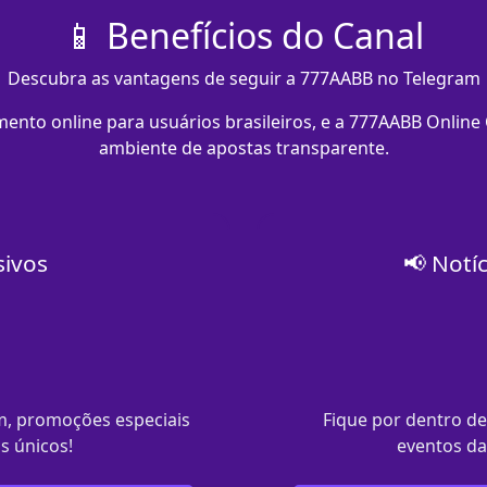
📱 Benefícios do Canal
Descubra as vantagens de seguir a 777AABB no Telegram
imento online para usuários brasileiros, e a 777AABB Onl
ambiente de apostas transparente.
sivos
📢 Notí
m, promoções especiais
Fique por dentro d
s únicos!
eventos da