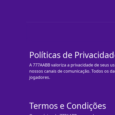
Políticas de Privacida
A 777AABB valoriza a privacidade de seus 
nossos canais de comunicação. Todos os dad
jogadores.
Termos e Condições