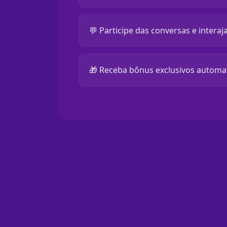
💬 Participe das conversas e interaj
🎁 Receba bônus exclusivos autom