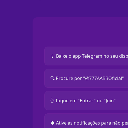
📱 Baixe o app Telegram no seu disp
🔍 Procure por "@777AABBOficial"
👆 Toque em "Entrar" ou "Join"
🔔 Ative as notificações para não p