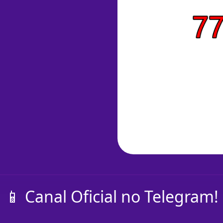
📱 Canal Oficial no Telegram!