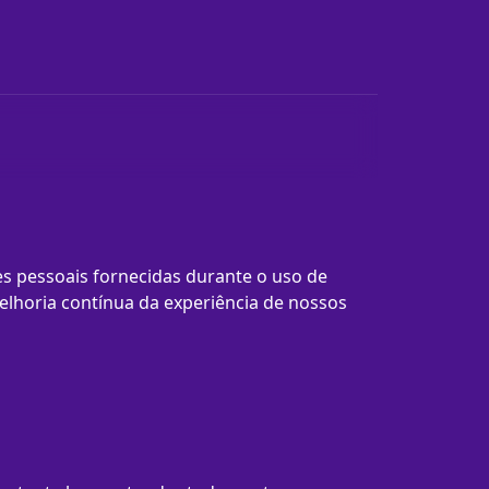
s pessoais fornecidas durante o uso de
elhoria contínua da experiência de nossos