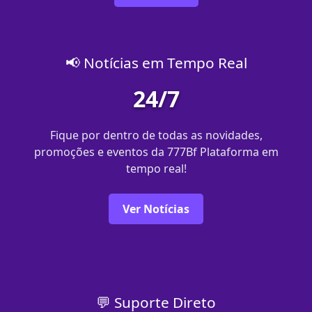
📢 Notícias em Tempo Real
24/7
Fique por dentro de todas as novidades,
promoções e eventos da 777Bf Plataforma em
tempo real!
Ver Notícias
💬 Suporte Direto