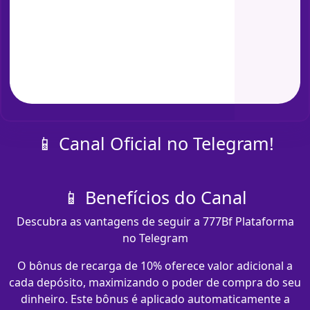
📱 Canal Oficial no Telegram!
📱 Benefícios do Canal
Descubra as vantagens de seguir a 777Bf Plataforma
no Telegram
O bônus de recarga de 10% oferece valor adicional a
cada depósito, maximizando o poder de compra do seu
dinheiro. Este bônus é aplicado automaticamente a