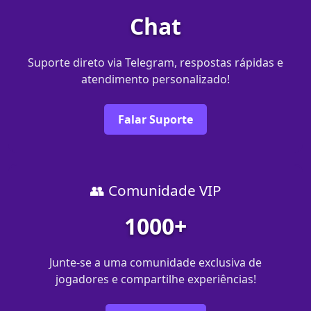
Chat
Suporte direto via Telegram, respostas rápidas e
atendimento personalizado!
Falar Suporte
👥 Comunidade VIP
1000+
Junte-se a uma comunidade exclusiva de
jogadores e compartilhe experiências!