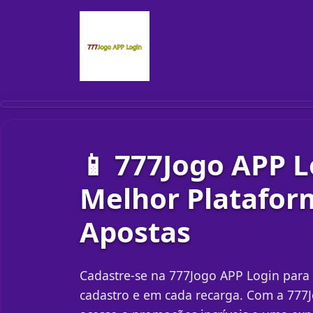
📱 777Jogo APP L
Melhor Platafor
Apostas
Cadastre-se na 777Jogo APP Login para
cadastro e em cada recarga. Com a 777