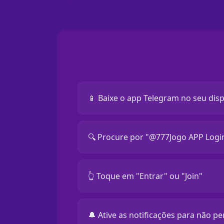
📱 Baixe o app Telegram no seu disp
🔍 Procure por "@777Jogo APP Login
👆 Toque em "Entrar" ou "Join"
🔔 Ative as notificações para não p