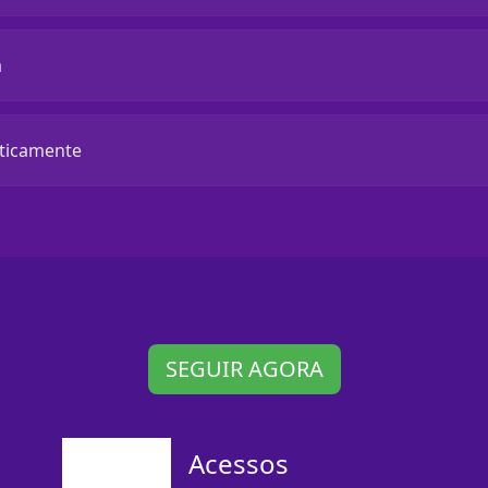
a
aticamente
SEGUIR AGORA
Acessos