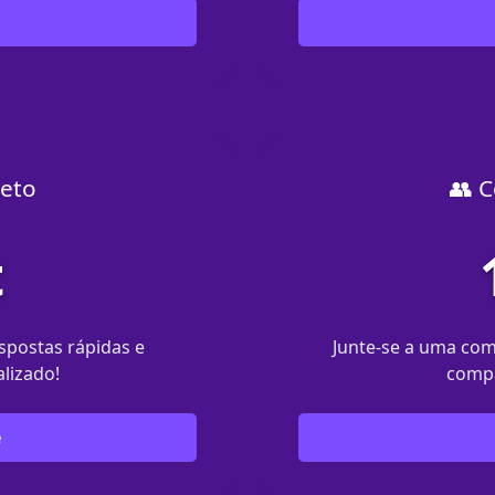
reto
👥 
t
espostas rápidas e
Junte-se a uma com
lizado!
compa
e