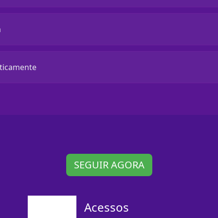
a
aticamente
SEGUIR AGORA
Acessos