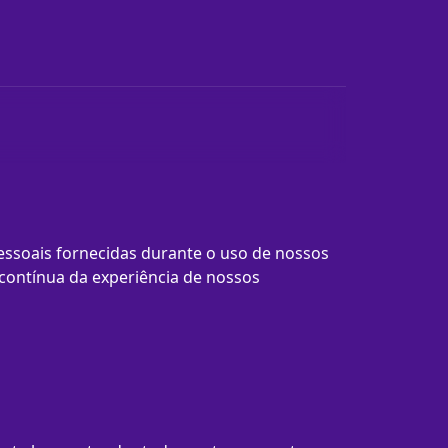
essoais fornecidas durante o uso de nossos
 contínua da experiência de nossos