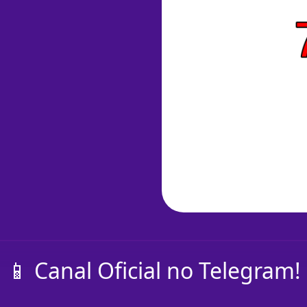
📱 Canal Oficial no Telegram!