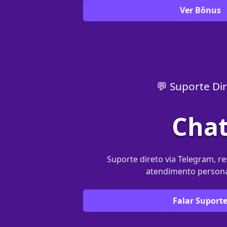
Ver Bônus
💬 Suporte Di
Cha
Suporte direto via Telegram, r
atendimento persona
Falar Suport