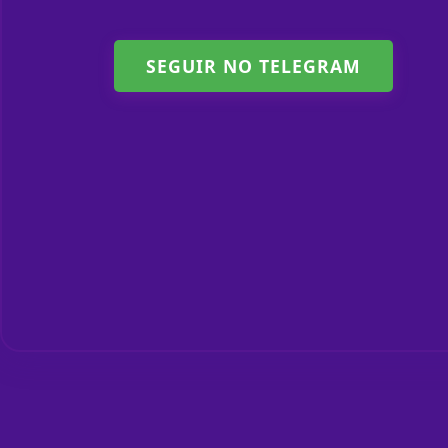
SEGUIR NO TELEGRAM