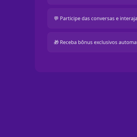
💬 Participe das conversas e interaj
🎁 Receba bônus exclusivos autom