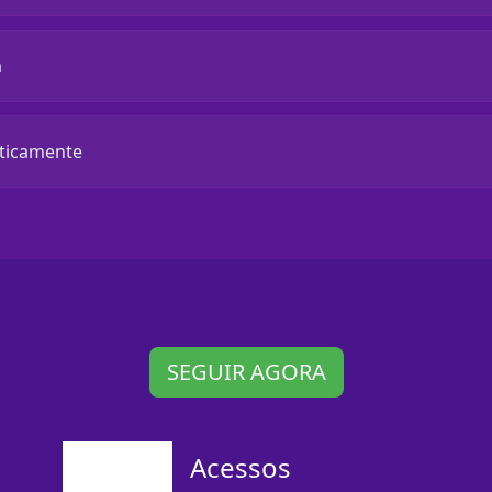
a
aticamente
SEGUIR AGORA
Acessos