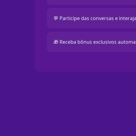
💬 Participe das conversas e interaj
🎁 Receba bônus exclusivos autom