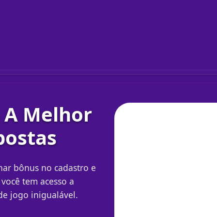
 A Melhor
postas
ar bônus no cadastro e
você tem acesso a
e jogo inigualável.