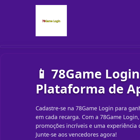
📱 78Game Login
Plataforma de A
Cadastre-se na 78Game Login para ganh
em cada recarga. Com a 78Game Login, 
promoções incríveis e uma experiência d
Junte-se aos vencedores agora!