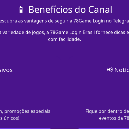
📱 Benefícios do Canal
escubra as vantagens de seguir a 78Game Login no Telegr
variedade de jogos, a 78Game Login Brasil fornece dicas e
com facilidade.
sivos
📢 Notí
m, promoções especiais
Fique por dentro d
s únicos!
eventos da 7