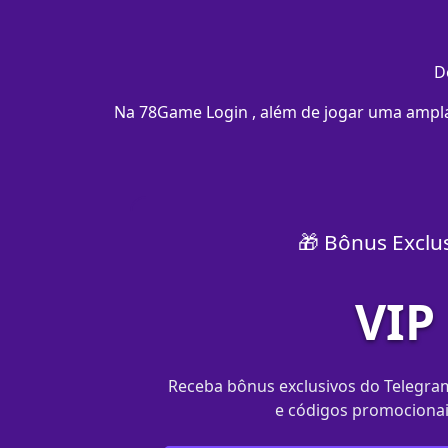
D
Na 78Game Login , além de jogar uma ampla 
🎁 Bônus Exclu
VIP
Receba bônus exclusivos do Telegra
e códigos promocionai