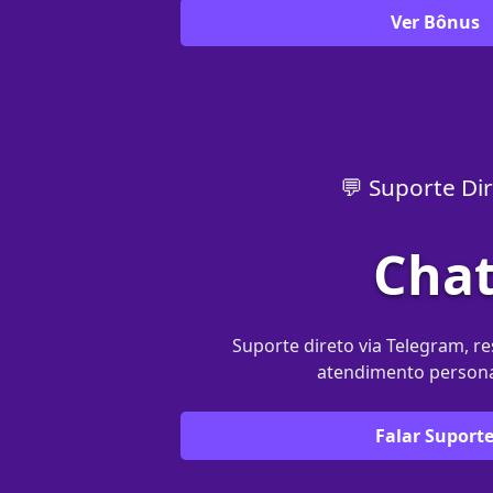
Ver Bônus
💬 Suporte Di
Cha
Suporte direto via Telegram, r
atendimento persona
Falar Suport