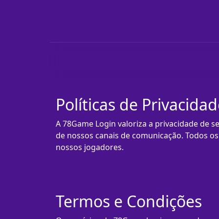
Políticas de Privacida
A 78Game Login valoriza a privacidade de 
de nossos canais de comunicação. Todos os 
nossos jogadores.
Termos e Condições