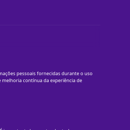
mações pessoais fornecidas durante o uso
e melhoria contínua da experiência de