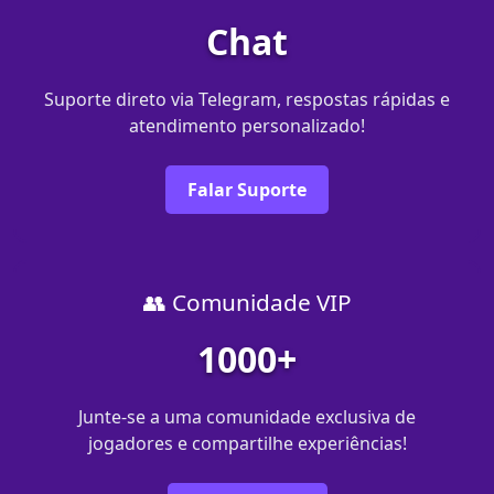
Chat
Suporte direto via Telegram, respostas rápidas e
atendimento personalizado!
Falar Suporte
👥 Comunidade VIP
1000+
Junte-se a uma comunidade exclusiva de
jogadores e compartilhe experiências!