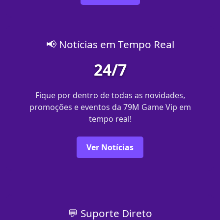
📢 Notícias em Tempo Real
24/7
Fique por dentro de todas as novidades,
promoções e eventos da 79M Game Vip em
tempo real!
Ver Notícias
💬 Suporte Direto