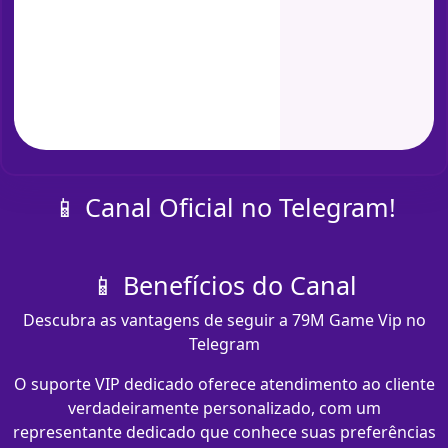
📱 Canal Oficial no Telegram!
📱 Benefícios do Canal
Descubra as vantagens de seguir a 79M Game Vip no
Telegram
O suporte VIP dedicado oferece atendimento ao cliente
verdadeiramente personalizado, com um
representante dedicado que conhece suas preferências