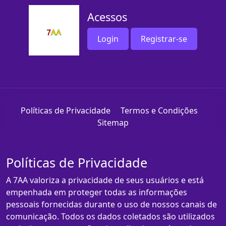
Acessos
Login
Registrar-se
Políticas de Privacidade
Termos e Condições
Sitemap
Políticas de Privacidade
A 7AA valoriza a privacidade de seus usuários e está
empenhada em proteger todas as informações
pessoais fornecidas durante o uso de nossos canais de
comunicação. Todos os dados coletados são utilizados