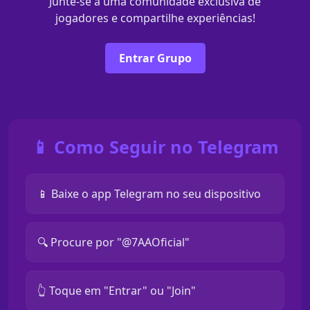
Junte-se a uma comunidade exclusiva de
jogadores e compartilhe experiências!
Entrar Grupo
📱 Como Seguir no Telegram
📱 Baixe o app Telegram no seu dispositivo
🔍 Procure por "@7AAOficial"
👆 Toque em "Entrar" ou "Join"