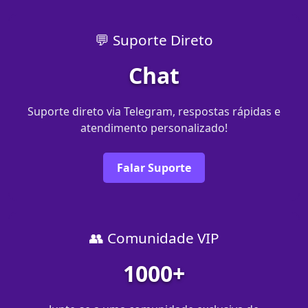
💬 Suporte Direto
Chat
Suporte direto via Telegram, respostas rápidas e
atendimento personalizado!
Falar Suporte
👥 Comunidade VIP
1000+