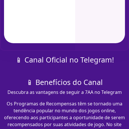
📱 Canal Oficial no Telegram!
📱 Benefícios do Canal
Descubra as vantagens de seguir a 7AA no Telegram
Os Programas de Recompensas têm se tornado uma
tendência popular no mundo dos jogos online,
oferecendo aos participantes a oportunidade de serem
recompensados por suas atividades de jogo. No site