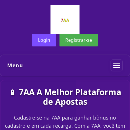
Login
Registrar-se
Menu
📱 7AA A Melhor Plataforma
de Apostas
Cadastre-se na 7AA para ganhar bônus no
cadastro e em cada recarga. Com a 7AA, você tem