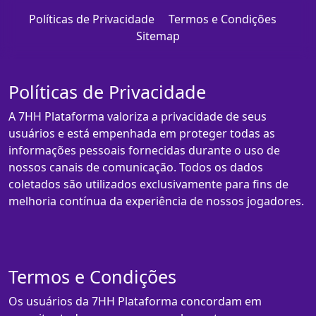
Políticas de Privacidade
Termos e Condições
Sitemap
Políticas de Privacidade
A 7HH Plataforma valoriza a privacidade de seus
usuários e está empenhada em proteger todas as
informações pessoais fornecidas durante o uso de
nossos canais de comunicação. Todos os dados
coletados são utilizados exclusivamente para fins de
melhoria contínua da experiência de nossos jogadores.
Termos e Condições
Os usuários da 7HH Plataforma concordam em